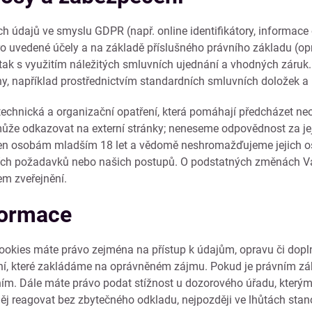
 údajů ve smyslu GDPR (např. online identifikátory, informace
 uvedené účely a na základě příslušného právního základu (op
e tak s využitím náležitých smluvních ujednání a vhodných záru
ny, například prostřednictvím standardních smluvních doložek 
chnická a organizační opatření, která pomáhají předcházet neo
b může odkazovat na externí stránky; neneseme odpovědnost za j
čen osobám mladším 18 let a vědomě neshromažďujeme jejich 
vních požadavků nebo našich postupů. O podstatných změnách 
em zveřejnění.
formace
cookies máte právo zejména na přístup k údajům, opravu či dop
ní, které zakládáme na oprávněném zájmu. Pokud je právním zák
ním. Dále máte právo podat stížnost u dozorového úřadu, který
něj reagovat bez zbytečného odkladu, nejpozději ve lhůtách sta