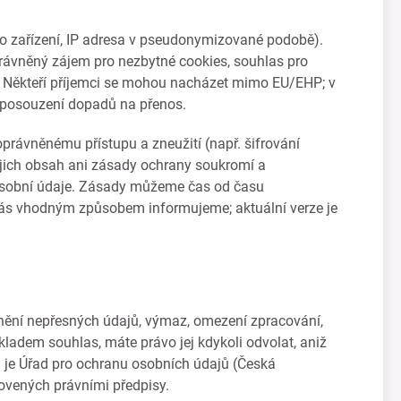
 o zařízení, IP adresa v pseudonymizované podobě).
rávněný zájem pro nezbytné cookies, souhlas pro
k. Někteří příjemci se mohou nacházet mimo EU/EHP; v
a posouzení dopadů na přenos.
právněnému přístupu a zneužití (např. šifrování
ejich obsah ani zásady ochrany soukromí a
osobní údaje. Zásady můžeme čas od času
Vás vhodným způsobem informujeme; aktuální verze je
lnění nepřesných údajů, výmaz, omezení zpracování,
ladem souhlas, máte právo jej kdykoli odvolat, aniž
m je Úřad pro ochranu osobních údajů (Česká
novených právními předpisy.