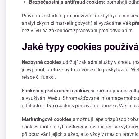
Bezpečnostní a antifraud cookies:
pomáhají odhalit
Právním základem pro používání nezbytných cookies j
analytických či marketingových) si vyžádáme Váš
př
bez vlivu na zákonnost zpracování před odvoláním.
Jaké typy cookies použív
Nezbytné cookies
udržují základní služby v chodu (n
je vypnout, protože by to znemožnilo poskytování Webu.
relace či funkcí.
Funkční a preferenční cookies
si pamatují Vaše volby
a využívání Webu. Shromažďované informace mohou zah
událostmi. Tyto cookies používáme pouze s Vaším 
Marketingové cookies
umožňují lépe přizpůsobit obs
cookies mohou být nastaveny našimi pečlivě vybranými 
při používání jejich služeb, a to vždy v mezích právn