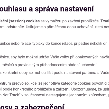
ouhlasu a správa nastavení
lační (session) cookies
se vymažou po zavření prohlížeče.
Trva
sami odstraníte. Usilujeme o přiměřenou dobu uchování, která n
unkce nebo relace; typicky do konce relace, případně několik dn
měsíce, aby bylo možné udržet Vaše volby při opakovaných návš
 13 měsíců s pravidelným přehodnocením období uchování.
; konkrétní doby se mohou lišit podle nastavení partnera a Vaš
trum předvoleb, kde lze jednotlivé kategorie cookies povolit či
ší podle konkrétního prohlížeče a zařízení. Upozorňujeme, že úp
Do Not Track“ v současnosti nereagujeme jednotným způsobem, p
enosy a zabezpečení